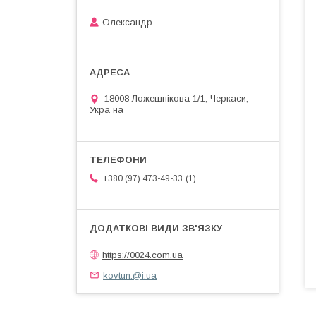
Олександр
18008 Ложешнікова 1/1, Черкаси,
Україна
1
+380 (97) 473-49-33
https://0024.com.ua
kovtun.@i.ua