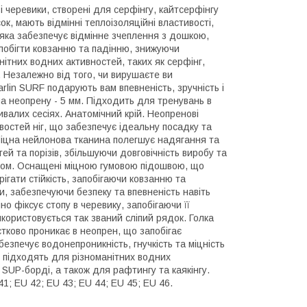
і черевики, створені для серфінгу, кайтсерфінгу
к, мають відмінні теплоізоляційні властивості,
 яка забезпечує відмінне зчеплення з дошкою,
побігти ковзанню та падінню, знижуючи
нітних водних активностей, таких як серфінг,
. Незалежно від того, чи вирушаєте ви
rlin SURF подарують вам впевненість, зручність і
на неопрену - 5 мм. Підходить для тренувань в
валих сесіях. Анатомічний крій. Неопренові
востей ніг, що забезпечує ідеальну посадку та
Міцна нейлонова тканина полегшує надягання та
й та порізів, збільшуючи довговічність виробу та
ором. Оснащені міцною гумовою підошвою, що
гати стійкість, запобігаючи ковзанню та
ки, забезпечуючи безпеку та впевненість навіть
но фіксує стопу в черевику, запобігаючи її
користовується так званий сліпий рядок. Голка
стково проникає в неопрен, що запобігає
езпечує водонепроникність, гнучкість та міцність
о підходять для різноманітних водних
 SUP-борді, а також для рафтингу та каякінгу.
1; EU 42; EU 43; EU 44; EU 45; EU 46.