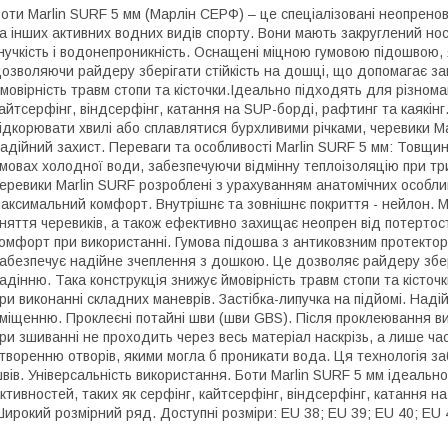
оти Marlin SURF 5 мм (Марлін СЕРФ) – це спеціалізовані неопренов
а інших активних водних видів спорту. Вони мають закруглений носо
нучкість і водонепроникність. Оснащені міцною гумовою підошвою,
озволяючи райдеру зберігати стійкість на дошці, що допомагає за
мовірність травм стопи та кісточки.Ідеально підходять для різнома
айтсерфінг, віндсерфінг, катання на SUP-борді, рафтинг та каякінг
ідкорювати хвилі або сплавлятися бурхливими річками, черевики Ma
адійний захист. Переваги та особливості Marlin SURF 5 мм: Товщи
мовах холодної води, забезпечуючи відмінну теплоізоляцію при три
еревики Marlin SURF розроблені з урахуванням анатомічних особли
аксимальний комфорт. Внутрішнє та зовнішнє покриття - нейлон. 
няття черевиків, а також ефективно захищає неопрен від потертосте
омфорт при використанні. Гумова підошва з антиковзним протект
абезпечує надійне зчеплення з дошкою. Це дозволяє райдеру збері
адінню. Така конструкція знижує ймовірність травм стопи та кісточ
ри виконанні складних маневрів. Застібка-липучка на підйомі. Надій
міщенню. Проклеєні потайні шви (шви GBS). Після проклеювання ви
ри зшиванні не проходить через весь матеріал наскрізь, а лише ча
творенню отворів, якими могла б проникати вода. Ця технологія заб
вів. Універсальність використання. Боти Marlin SURF 5 мм ідеальн
ктивностей, таких як серфінг, кайтсерфінг, віндсерфінг, катання на
ирокий розмірний ряд. Доступні розміри: EU 38; EU 39; EU 40; EU 4