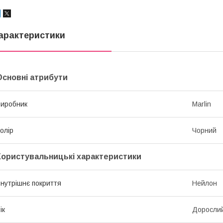
арактеристики
Основні атрибути
иробник
Marlin
олір
Чорний
Користувальницькі характеристики
нутрішнє покриття
Нейлон
ік
Доросли