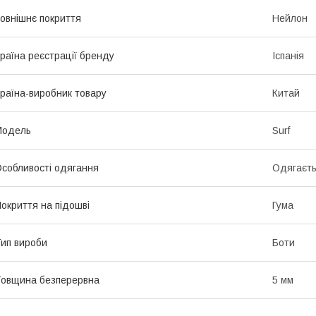
овнішнє покриття
Нейлон
раїна реєстрації бренду
Іспанія
раїна-виробник товару
Китай
Мoдель
Surf
собливості одягання
Одягаєть
окриття на підошві
Гума
ип вироби
Боти
овщина безперервна
5 мм