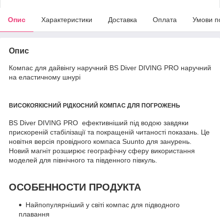
Опис
Характеристики
Доставка
Оплата
Умови п
Опис
Компас для дайвінгу наручний BS Diver DIVING PRO наручний
на еластичному шнурі
ВИСОКОЯКІСНИЙ РІДКОСНИЙ КОМПАС ДЛЯ ПОГРОЖЕНЬ
BS Diver DIVING PRO ефективніший під водою завдяки
прискореній стабілізації та покращеній читаності показань. Це
новітня версія провідного компаса Suunto для занурень.
Новий магніт розширює географічну сферу використання
моделей для північного та південного півкуль.
ОСОБЕННОСТИ ПРОДУКТА
Найпопулярніший у світі компас для підводного
плавання