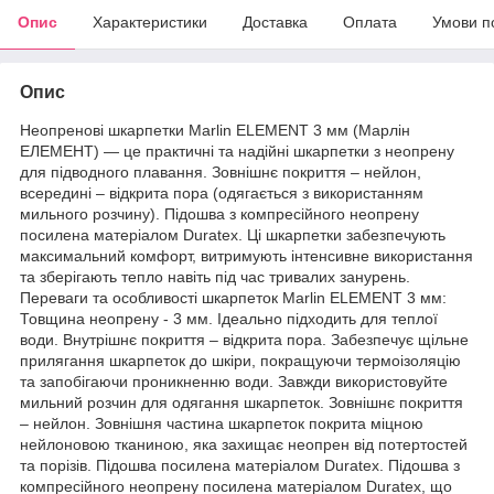
Опис
Характеристики
Доставка
Оплата
Умови п
Опис
Неопренові шкарпетки Marlin ELEMENT 3 мм (Марлін
ЕЛЕМЕНТ) — це практичні та надійні шкарпетки з неопрену
для підводного плавання. Зовнішнє покриття – нейлон,
всередині – відкрита пора (одягається з використанням
мильного розчину). Підошва з компресійного неопрену
посилена матеріалом Duratex. Ці шкарпетки забезпечують
максимальний комфорт, витримують інтенсивне використання
та зберігають тепло навіть під час тривалих занурень.
Переваги та особливості шкарпеток Marlin ELEMENT 3 мм:
Товщина неопрену - 3 мм. Ідеально підходить для теплої
води. Внутрішнє покриття – відкрита пора. Забезпечує щільне
прилягання шкарпеток до шкіри, покращуючи термоізоляцію
та запобігаючи проникненню води. Завжди використовуйте
мильний розчин для одягання шкарпеток. Зовнішнє покриття
– нейлон. Зовнішня частина шкарпеток покрита міцною
нейлоновою тканиною, яка захищає неопрен від потертостей
та порізів. Підошва посилена матеріалом Duratex. Підошва з
компресійного неопрену посилена матеріалом Duratex, що