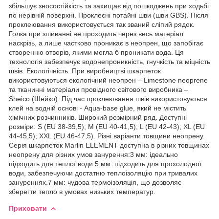
збільшує зносостійкість та захищає від пошкоджень при ходьбі
по нерівній поверхні. Проклеєні потайні шви (шви GBS). Після
проклеювання використовується так званий сліпий рядок.
Голка при зшиванні не проходить через весь матеріал
наскрізь, а лише частково проникає в неопрен, що запобігає
створенню отворів, якими могла б проникати вода. Ця
технологія забезпечує водонепроникність, гнучкість та міцність
швів. Екологічність. При виробництві шкарпеток
використовуються екологічний неопрен – Limestone neoprene
та тканинні матеріали провідного світового виробника –
Sheico (Шейко). Під час проклеювання швів використовується
клей на водній основі - Aqua-base glue, який не містить
хімічних розчинників. Широкий розмірний ряд. Доступні
розміри: S (EU 38-39,5); M (EU 40-41,5); L (EU 42-43); XL (EU
44-45,5); XXL (EU 46-47,5). Різні варіанти товщини неопрену.
Серія шкарпеток Marlin ELEMENT доступна в різних товщинах
неопрену для різних умов занурення:3 мм: ідеально
підходить для теплої води.5 мм: підходить для прохолодної
води, забезпечуючи достатню теплоізоляцію при тривалих
зануреннях.7 мм: чудова термоізоляція, що дозволяє
зберегти тепло в умовах низьких температур.
Приховати