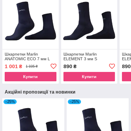
Шкарпетки Marlin
Шкарпетки Marlin
Шкар
ANATOMIC ECO 7 мм L
ELEMENT 3 мм S
ELE
1 001
890
890
₴
₴
1 335 ₴
Купити
Купити
Акційні пропозиції та новинки
–25%
–25%