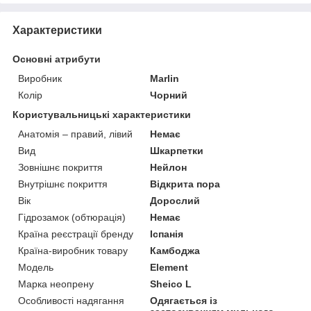
Характеристики
Основні атрибути
Виробник
Marlin
Колір
Чорний
Користувальницькі характеристики
Анатомія – правий, лівий
Немає
Вид
Шкарпетки
Зовнішнє покриття
Нейлон
Внутрішнє покриття
Відкрита пора
Вік
Дорослий
Гідрозамок (обтюрація)
Немає
Країна реєстрації бренду
Іспанія
Країна-виробник товару
Камбоджа
Мoдель
Element
Марка неопрену
Sheico L
Особливості надягання
Одягається із