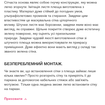
Сітчаста основа являє собою гнучку конструкцію, яку можна
легко згорнути. Імітація листя плюща виготовлена з
пластику. Матеріал дуже стійкий до погодних умов,
ультрафіолетових променів та стирання. Завдяки цим
властивостям це маскувальна сітка цілорічного
впливу. Штучне листя має борозенки, завдяки яким воно має
вигляд, як справжні. Щільне покриття створює дуже естетичну
зелену поверхню, яку оцінять усі прихильники
природи. Завдяки чудовій якості виготовлення сітки зі
штучного плюща можна використовувати як прикрасу
приміщення. Дуже ефектно вони мають вигляд у складі так
званого зелена стіна.
БЕЗПЕРЕБЛЕМНИЙ МОНТАЖ.
Чи знаєте ви, що встановлення сітки з плюща займає лише
кілька хвилин? Просто розгорніть сітку та прикріпіть її до
паркана за допомогою кабельних стяжок або зав'яжіть
мотузкою. Тільки одна людина зможе легко встановити сітку
на паркан.
Приховати