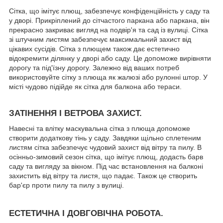
Сітка, що імітує плющ, забезпечує конфіденційність у саду та
у дворі. Прикріплений до сітчастого паркана або паркана, він
прекрасно закриває вигляд на подвір'я та сад із вулиці. Сітка
зі штучним листям забезпечує максимальний захист від
цікавих сусідів. Сітка з плющем також дає естетично
відокремити ділянку у дворі або саду. Це допоможе вирівняти
дорогу та під'їзну дорогу. Залежно від ваших потреб
використовуйте сітку з плюща як жалюзі або рулонні штор. У
місті чудово підійде як сітка для балкона або тераси.
ЗАТІНЕННЯ І ВЕТРОВА ЗАХИСТ.
Навесні та влітку маскувальна сітка з плюща допоможе
створити додаткову тінь у саду. Завдяки щільно сплетеним
листям сітка забезпечує чудовий захист від вітру та пилу. В
осінньо-зимовий сезон сітка, що імітує плющ, додасть барв
саду та вигляду за вікном. Під час встановлення на балконі
захистить від вітру та листя, що падає. Також це створить
бар'єр проти пилу та пилу з вулиці.
ЕСТЕТИЧНА І ДОВГОВІЧНА РОБОТА.