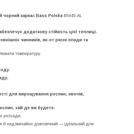
ий чорний каркас Bass Polska
85945-AL
абезпечує додаткову стійкість цієї теплиці.
зовнішніх чинників, як-от рясні опади та
улювати температуру.
воду.
аду.
ості для вирощування рослин, овочів,
слин, хай де ви будете.
о розсади.
ня й надзвичайно довговічний — ідеальний для