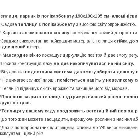
еплиця, парник із полікарбонату 190х190х195 см, алюмінієв
✅Садова
теплиця з полікарбонату
з високою світлопроникністю.
✅
Каркас з алюмінієвого сплаву
преміумкласу стійкий до іржі та
з
Завдяки використанню найкращих матеріалів теплиця
стійка до 
підвищений вітер.
✅
Мансардне вікно
покращує циркуляцію повітря й дає змогу рег
Похила конструкція даху
не дає накопичуватися на ній снігу.
✅Вбудована
водосточна система дає змогу збирати дощову 
 Не вимагає великої площі,
поміститься навіть у невеликому с
Теплиця підвищує якість врожаю та захищає його від морозів.
✅Повністю закрита теплиця підтримує високий рівень волог
руктів і трав.
✅Теплиця у вашому саду продовжить вегетаційний період ро
До того ж ви можете заощадити, вирощуючи рослини з насіння аб
Дах із полікарбонатних плит міцний, стійкий до УФ-випромінюван
ксплуатації цілий рік!