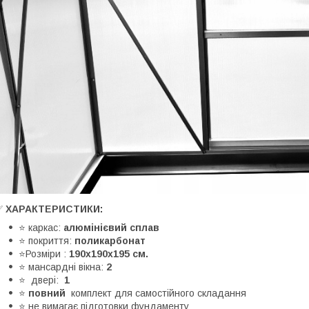
✅
ХАРАКТЕРИСТИКИ:
⭐ каркас:
алюмінієвий сплав
⭐ покриття:
поликарбонат
⭐Розміри :
190х190х195 см.
⭐ мансардні вікна:
2
⭐
двері:
1
⭐
повний
комплект для самостійного складання
⭐ не вимагає підготовки фундаменту