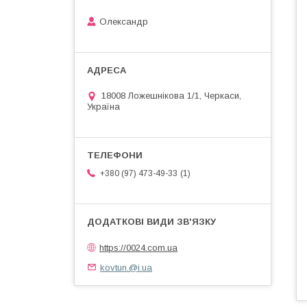
Олександр
18008 Ложешнікова 1/1, Черкаси,
Україна
1
+380 (97) 473-49-33
https://0024.com.ua
kovtun.@i.ua