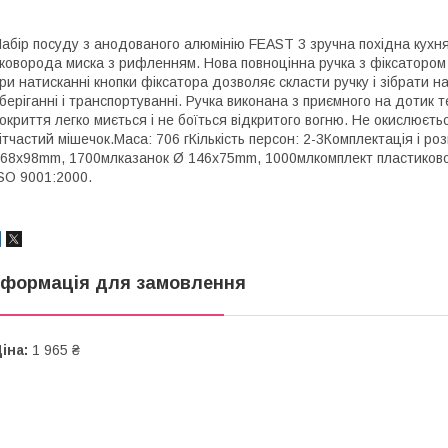
абір посуду з анодованого алюмінію FEAST 3 зручна похідна кухня д
коворода миска з рифленням. Нова повноцінна ручка з фіксатором 
ри натисканні кнопки фіксатора дозволяє скласти ручку і зібрати н
беріганні і транспортуванні. Ручка виконана з приємного на дотик 
окриття легко миється і не боїться відкритого вогню. Не окислюєтьс
ітчастий мішечок.Маса: 706 гКількість персон: 2-3Комплектація і 
68x98mm, 1700млказанок Ø 146x75mm, 1000млкомплект пластиково
SO 9001:2000.
нформація для замовлення
іна:
1 965 ₴