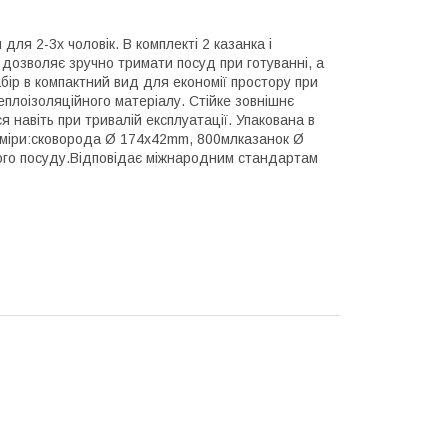
ля 2-3х чоловік. В комплекті 2 казанка і
дозволяє зручно тримати посуд при готуванні, а
абір в компактний вид для економії простору при
теплоізоляційного матеріалу. Стійке зовнішнє
я навіть при тривалій експлуатації. Упакована в
розміри:сковорода Ø 174x42mm, 800млказанок Ø
го посуду.Відповідає міжнародним стандартам