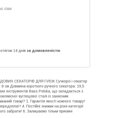
од:
0384
ротягом 14 днів
за домовленістю
САДОВИХ СЕКАТОРІВ ДЛЯ ГІЛОК Сучкоріз і секатор
8 см Довжина короткого ручного секатора: 19,5
вих інструментів Bass Polska, що складається з
окоякісної вуглецевої сталі із захисним
жаний товар? 1. Гарантія якості кожного товару!
ередоплат! 4. Постійні знижки на різні категорії
його забрати! 6. Залишаємо тільки приємні