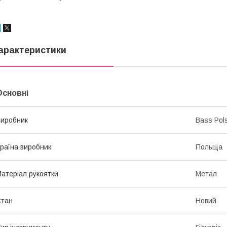
арактеристики
Основні
иробник
Bass Pol
раїна виробник
Польща
атеріал рукоятки
Метал
Стан
Новий