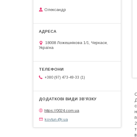
Олександр
18008 Ложешнікова 1/1, Черкаси,
Україна
1
+380 (97) 473-49-33
С
Д
с
https://0024.com.ua
н
п
kovtun.@i.ua
2
т
в