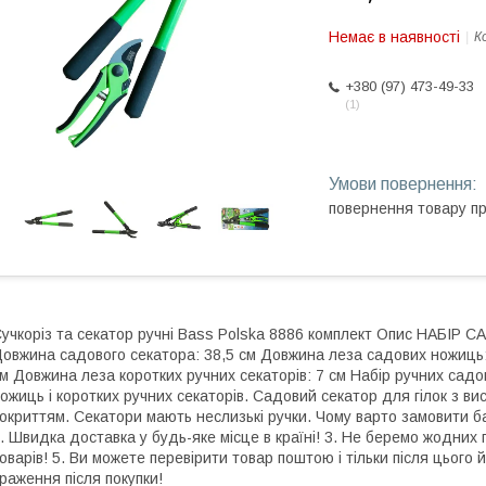
Немає в наявності
К
+380 (97) 473-49-33
1
повернення товару п
учкоріз та секатор ручні Bass Polska 8886 комплект Опис НАБІР 
овжина садового секатора: 38,5 см Довжина леза садових ножиць: 
м Довжина леза коротких ручних секаторів: 7 см Набір ручних садо
ожиць і коротких ручних секаторів. Садовий секатор для гілок з вис
окриттям. Секатори мають неслизькі ручки. Чому варто замовити ба
. Швидка доставка у будь-яке місце в країні! 3. Не беремо жодних п
оварів! 5. Ви можете перевірити товар поштою і тільки після цього 
раження після покупки!