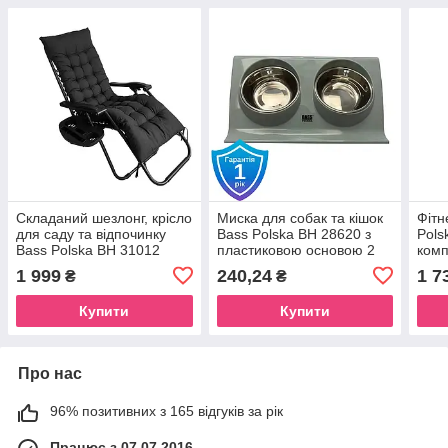
Складаний шезлонг, крісло
Миска для собак та кішок
Фітн
для саду та відпочинку
Bass Polska BH 28620 з
Pols
Bass Polska BH 31012
пластиковою основою 2
комп
шт
води
1 999
240,24
1 7
₴
₴
Купити
Купити
Про нас
96% позитивних з 165 відгуків за рік
Працює з 07.07.2016