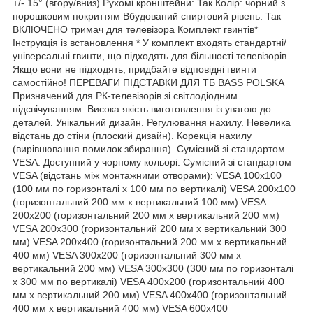
+/- 15° (вгору/вниз) Рухомі кронштейни: Так Колір: чорний з
порошковим покриттям Вбудований спиртовий рівень: Так
ВКЛЮЧЕНО тримач для телевізора Комплект гвинтів*
Інструкція із встановлення * У комплект входять стандартні/
універсальні гвинти, що підходять для більшості телевізорів.
Якщо вони не підходять, придбайте відповідні гвинти
самостійно! ПЕРЕВАГИ ПІДСТАВКИ ДЛЯ ТБ BASS POLSKA
Призначений для РК-телевізорів зі світлодіодним
підсвічуванням. Висока якість виготовлення із увагою до
деталей. Унікальний дизайн. Регулювання нахилу. Невелика
відстань до стіни (плоский дизайн). Корекція нахилу
(вирівнювання помилок збирання). Сумісний зі стандартом
VESA. Доступний у чорному кольорі. Сумісний зі стандартом
VESA (відстань між монтажними отворами): VESA 100x100
(100 мм по горизонталі x 100 мм по вертикалі) VESA 200x100
(горизонтальний 200 мм x вертикальний 100 мм) VESA
200x200 (горизонтальний 200 мм x вертикальний 200 мм)
VESA 200x300 (горизонтальний 200 мм x вертикальний 300
мм) VESA 200x400 (горизонтальний 200 мм x вертикальний
400 мм) VESA 300x200 (горизонтальний 300 мм x
вертикальний 200 мм) VESA 300x300 (300 мм по горизонталі
x 300 мм по вертикалі) VESA 400x200 (горизонтальний 400
мм x вертикальний 200 мм) VESA 400x400 (горизонтальний
400 мм x вертикальний 400 мм) VESA 600x400