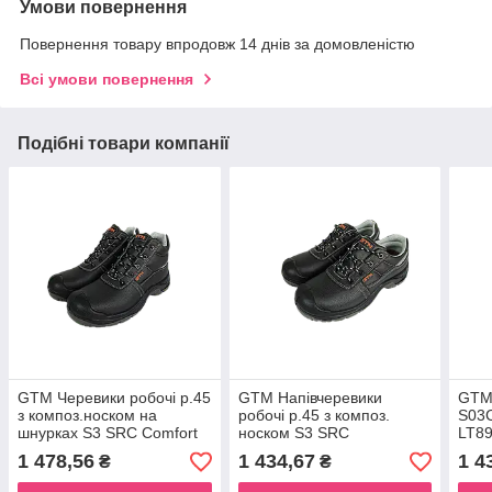
Умови повернення
Повернення товару впродовж 14 днів за домовленістю
Всі умови повернення
Подібні товари компанії
GTM Черевики робочі р.45
GTM Напівчеревики
GTM 
з композ.носком на
робочі р.45 з композ.
S03C
шнурках S3 SRC Comfort
носком S3 SRC
LT8
1 478,56
1 434,67
1 4
₴
₴