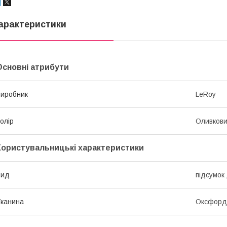
арактеристики
Основні атрибути
иробник
LeRoy
олір
Оливков
Користувальницькі характеристики
Вид
підсумок
канина
Оксфорд