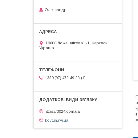
Олександр
18008 Ложешнікова 1/1, Черкаси,
Україна
1
+380 (97) 473-49-33
П
о
к
https://0024.com.ua
в
kovtun.@i.ua
Х