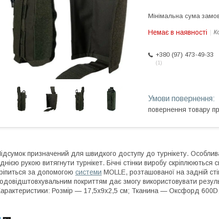
Мінімальна сума замов
Немає в наявності
К
+380 (97) 473-49-33
1
повернення товару п
ідсумок призначений для швидкого доступу до турнікету. Особлив
днією рукою витягнути турнікет. Бічні стінки виробу скріплюютьс
ріпиться за допомогою
системи
MOLLE, розташованої на задній стін
одовідштовхувальним покриттям дає змогу використовувати результ
арактеристики: Розмір — 17,5х9х2,5 см; Тканина — Оксфорд 600D; 