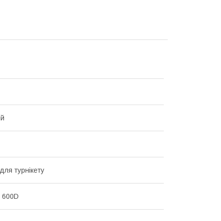
ий
 для турнікету
 600D