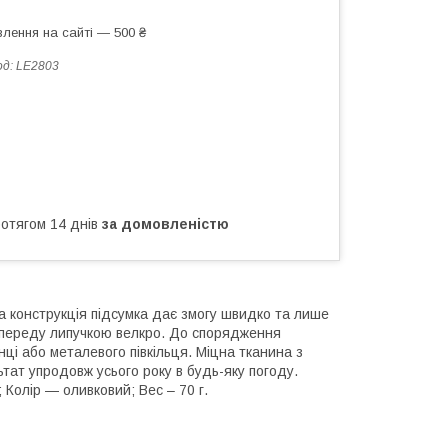
лення на сайті — 500 ₴
од:
LE2803
ротягом 14 днів
за домовленістю
а конструкція підсумка дає змогу швидко та лише
я спереду липучкою велкро. До спорядження
ці або металевого півкільця. Міцна тканина з
ат упродовж усього року в будь-яку погоду.
Колір — оливковий; Вес – 70 г.