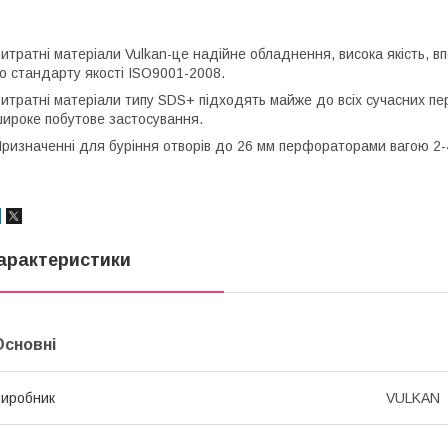
итратні матеріали Vulkan-це надійне обладнення, висока якість, в
о стандарту якості ISO9001-2008.
итратні матеріали типу SDS+ підходять майже до всіх сучасних пе
ироке побутове застосування.
ризначенні для буріння отворів до 26 мм перфораторами вагою 2-4
арактеристики
Основні
иробник
VULKAN