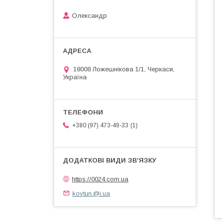
Олександр
18008 Ложешнікова 1/1, Черкаси,
Україна
1
+380 (97) 473-49-33
https://0024.com.ua
kovtun.@i.ua