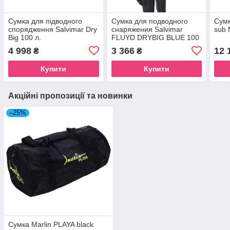
Сумка для підводного
Сумка для подводного
Сумк
спорядження Salvimar Dry
снаряжения Salvimar
sub
Big 100 л.
FLUYD DRYBIG BLUE 100
л.
4 998
3 366
12 
₴
₴
Купити
Купити
Акційні пропозиції та новинки
–25%
Сумка Marlin PLAYA black