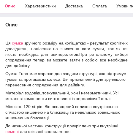
Опис
Характеристики
Доставка
Оплата
Умови п
Опис
Ця
сумка
зручного розміру на коліщатках - результат кропітких
досліджень, націлених на зниження ваги сумки, так як ця
якість необхідна для авиперелетов.При ретельному виборі
спорядження тепер ви можете взяти з собою все необхідне
для дайвінгу
Сумка Tuna має жорстке дно завдяки структурі, яка підтримує
гумові та протиковзкі колеса. Він призначений для зручнішого
перенесення спорядження для дайвінгу.
Матеріал водовідштовхувальний, хоч і негерметичний. Усі
металеві компоненти виготовлені із нержавіючої сталі.
Місткість 120 літрів. Він оснащений великою внутрішньою
сітчастою кишенею на блискавці та невеликою зовнішньою
кишенею на блискавці.
До нижньої частини конструкції прикріплено три внутрішні
ремені
для фіксації спорядження.