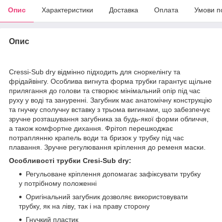
Опис
Характеристики
Доставка
Оплата
Умови п
Опис
Cressi-Sub dry відмінно підходить для сноркелінгу та
фрідайвінгу. Особлива вигнута форма трубки гарантує щільне
прилягання до голови та створює мінімальний опір під час
руху у воді та зануренні. Загубник має анатомічну конструкцію
та гнучку сполучну вставку з трьома вигинами, що забезпечує
зручне розташування загубника за будь-якої форми обличчя,
а також комфортне дихання. Фрітоп перешкоджає
потраплянню крапель води та бризок у трубку під час
плавання. Зручне регулювання кріплення до ременя маски.
Особливості трубки Cresi-Sub dry:
Регульоване кріплення допомагає зафіксувати трубку
у потрібному положенні
Оригінальний загубник дозволяє використовувати
трубку, як на ліву, так і на праву сторону
Гнучкий пластик