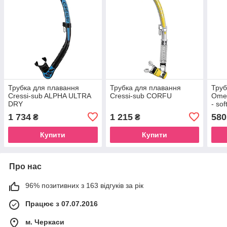
Трубка для плавання
Трубка для плавання
Труб
Cressi-sub ALPHA ULTRA
Cressi-sub CORFU
Omer
DRY
- sof
1 734
1 215
580
₴
₴
Купити
Купити
Про нас
96% позитивних з 163 відгуків за рік
Працює з 07.07.2016
м. Черкаси