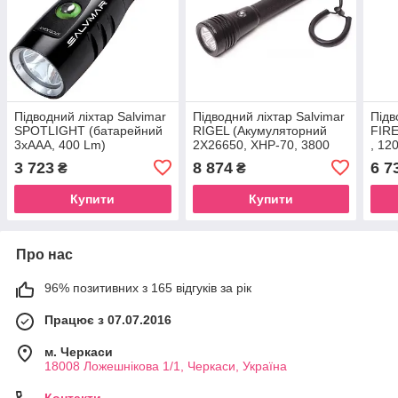
Підводний ліхтар Salvimar
Підводний ліхтар Salvimar
Підв
SPOTLIGHT (батарейний
RIGEL (Акумуляторний
FIRE
3хААА, 400 Lm)
2X26650, XHP-70, 3800
, 12
Lm)
3 723
8 874
6 7
₴
₴
Купити
Купити
Про нас
96% позитивних з 165 відгуків за рік
Працює з 07.07.2016
м. Черкаси
18008 Ложешнікова 1/1, Черкаси, Україна
Контакти