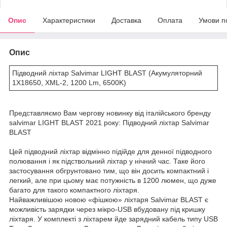
Опис
Характеристики
Доставка
Оплата
Умови п
Опис
Підводний ліхтар Salvimar LIGHT BLAST (Акумуляторний
1X18650, XML-2, 1200 Lm, 6500K)
Представляємо Вам чергову новинку від італійського бренду
salvimar LIGHT BLAST 2021 року: Підводний ліхтар Salvimar
BLAST
Цей підводний ліхтар відмінно підійде для денної підводного
полювання і як підствольний ліхтар у нічний час. Таке його
застосування обгрунтовано тим, що він досить компактний і
легкий, але при цьому має потужність в 1200 люмен, що дуже
багато для такого компактного ліхтаря.
Найважливішою новою «фішкою» ліхтаря Salvimar BLAST є
можливість зарядки через мікро-USB вбудовану під кришку
ліхтаря. У комплекті з ліхтарем йде зарядний кабель типу USB