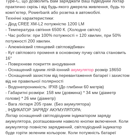
Type-C, що дозволить Вам заряджати Ваш підводний ліхтар
практично скрізь і від будь-якого джерела живлення, будь то
комп'ютер, Powerbank або розетка в автомобілі.
Технічні характеристики:
- Діод CREE XM-L2 потужністю 1200 LM
- Температура світіння 6500 К. (Холодне світло)
- Час роботи: при 100% потужності = 120 хвилин, при 50%
потужності 200 хвилин.
- Алюмінієвий глянцевий світловідбивач
- Кут світлового променя в основному пучку світла становить
16°
- Поверхневе покриття анодування
- Оснащений одним літій-іонний
акумулятор
розмір 18650
- Оснащений захистом від перевантаження батареї і захистом
від не правильної полярності
- Водонепроникність: IPX8 (До глибини 60 метрів)
- Габаритні розміри: 158 мм (довжина) * 34 мм (діаметр
голови) * 26 мм (діаметр)
- Вага ліхтаря 205 грам. (Без акумулятора)
, ІНДИКАТОР ЗАРЯДУ АКУМУЛЯТОРА:
Ліхтар оснащений світлодіодним індикатором заряду
акумулятора, розташованим навколо кнопки включення. Коли
акумулятор повністю заряджений, світлодіодний індикатор
буде горіти зеленим кольором. Коли потужність батареї