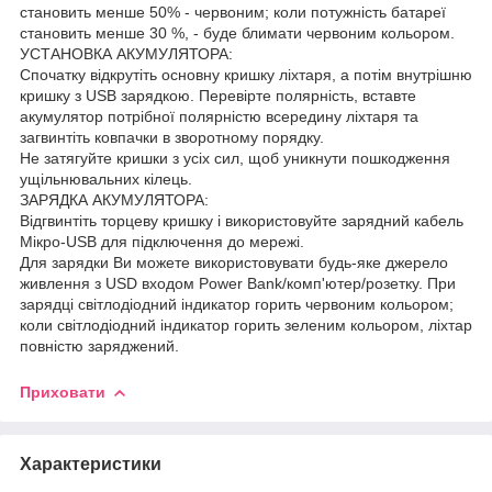
становить менше 50% - червоним; коли потужність батареї
становить менше 30 %, - буде блимати червоним кольором.
УСТАНОВКА АКУМУЛЯТОРА:
Спочатку відкрутіть основну кришку ліхтаря, а потім внутрішню
кришку з USB зарядкою. Перевірте полярність, вставте
акумулятор потрібної полярністю всередину ліхтаря та
загвинтіть ковпачки в зворотному порядку.
Не затягуйте кришки з усіх сил, щоб уникнути пошкодження
ущільнювальних кілець.
ЗАРЯДКА АКУМУЛЯТОРА:
Відгвинтіть торцеву кришку і використовуйте зарядний кабель
Мікро-USB для підключення до мережі.
Для зарядки Ви можете використовувати будь-яке джерело
живлення з USD входом Power Bank/комп'ютер/розетку. При
зарядці світлодіодний індикатор горить червоним кольором;
коли світлодіодний індикатор горить зеленим кольором, ліхтар
повністю заряджений.
Приховати
Характеристики