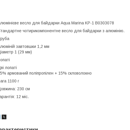
люмінієве весло для байдарки Aqua Marina KP-1 B0303078
тандартне чотирикомпонентне весло для байдарки з алюмінію.
руба
люміній завтовшки 1,2 мм
іаметр 1 (29 мм)
опаті
ві лопаті
5% армований поліпропілен + 15% скловолокно
ага 1100 г
овжина: 230 см
арантія: 12 міс.
арактеристики