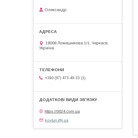
Олександр
18008 Ложешнікова 1/1, Черкаси,
Україна
1
+380 (97) 473-49-33
https://0024.com.ua
kovtun.@i.ua