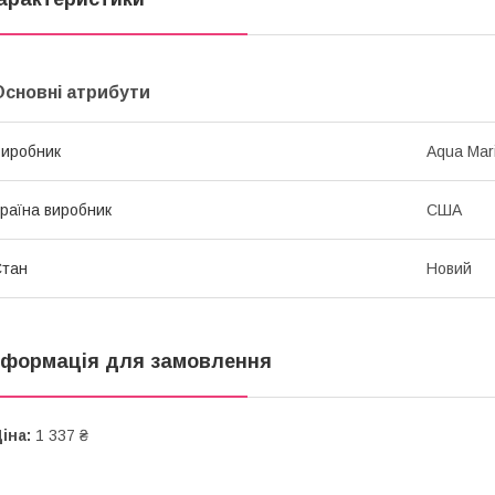
Основні атрибути
иробник
Aqua Mar
раїна виробник
США
Стан
Новий
нформація для замовлення
іна:
1 337 ₴