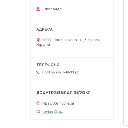
Олександр
18008 Ложешнікова 1/1, Черкаси,
Україна
1
+380 (97) 473-49-33
https://0024.com.ua
kovtun.@i.ua