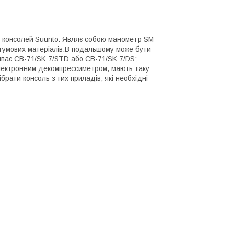
іх консолей Suunto. Являє собою манометр SM-
і гумових матеріалів.В подальшому може бути
омпас CB-71/SK 7/STD або CB-71/SK 7/DS;
лектронним декомпрессиметром, мають таку
брати консоль з тих приладів, які необхідні