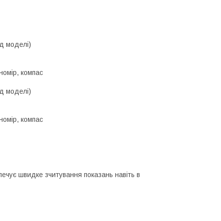
д моделі)
номір, компас
д моделі)
номір, компас
ечує швидке зчитування показань навіть в