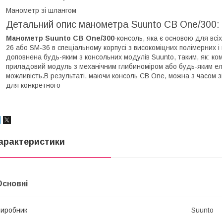
Манометр зі шлангом
Детальний опис манометра Suunto CB One/300:
Манометр Suunto CB One/300
-консоль, яка є основою для вс
26 або SM-36 в спеціальному корпусі з високоміцних полімерних 
доповнена будь-яким з консольних модулів Suunto, таким, як: к
приладовий модуль з механічним глибиноміром або будь-яким е
можливість.В результаті, маючи консоль CB One, можна з часом зі
для конкретного
арактеристики
Основні
иробник
Suunto