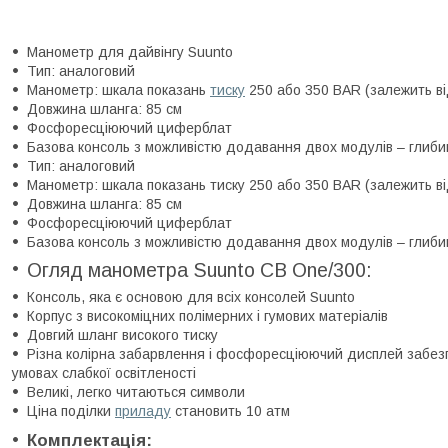
Манометр для дайвінгу Suunto
Тип: аналоговий
Манометр: шкала показань
тиску
250 або 350 BAR (залежить ві
Довжина шланга: 85 см
Фосфоресціюючий циферблат
Базова консоль з можливістю додавання двох модулів – глиби
Тип: аналоговий
Манометр: шкала показань тиску 250 або 350 BAR (залежить ві
Довжина шланга: 85 см
Фосфоресціюючий циферблат
Базова консоль з можливістю додавання двох модулів – глиби
Огляд манометра Suunto CB One/300:
Консоль, яка є основою для всіх консолей Suunto
Корпус з високоміцних полімерних і гумових матеріалів
Довгий шланг високого тиску
Різна колірна забарвлення і фосфоресціюючий дисплей забезп
умовах слабкої освітленості
Великі, легко читаються символи
Ціна поділки
приладу
становить 10 атм
Комплектація: