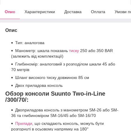
Опис
Характеристики
Доставка
Оплата
Умови п
Опис
Тип: аналогова
Манометр: шкала показань
тиску
250 або 350 BAR
(залежить від комплектації)
Глибиномір: аналоговий з розподілом шкали 45 або
70 метрів
Шланг високого тиску довжиною 85 см
Двох приладова консоль
Обзор консоли Suunto Two-in-Line
/300/70/:
Двоприладова консоль з манометром SM-26 або SM-
36 та глибиноміром SМ-16/45 або SМ-16/70
Прилади
, що складають консоль, можуть бути
розгорнуті в осьовому напрямку на 180°