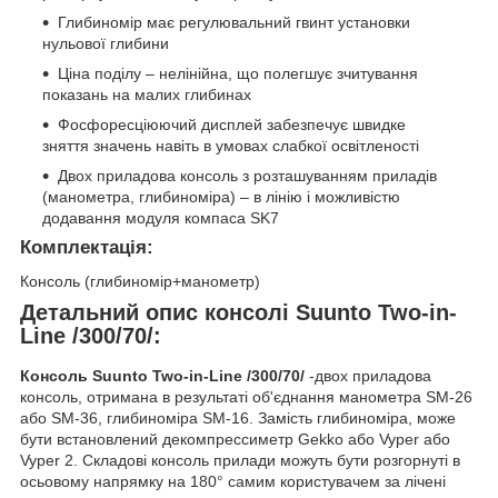
Глибиномір має регулювальний гвинт установки
нульової глибини
Ціна поділу – нелінійна, що полегшує зчитування
показань на малих глибинах
Фосфоресціюючий дисплей забезпечує швидке
зняття значень навіть в умовах слабкої освітленості
Двох приладова консоль з розташуванням приладів
(манометра, глибиноміра) – в лінію і можливістю
додавання модуля компаса SK7
Комплектація:
Консоль (глибиномір+манометр)
Детальний опис консолі Suunto Two-in-
Line /300/70/:
Консоль Suunto Two-in-Line /300/70/
-двох приладова
консоль, отримана в результаті об'єднання манометра SM-26
або SM-36, глибиноміра ЅМ-16. Замість глибиноміра, може
бути встановлений декомпрессиметр Gekko або Vyper або
Vyper 2. Складові консоль прилади можуть бути розгорнуті в
осьовому напрямку на 180° самим користувачем за лічені