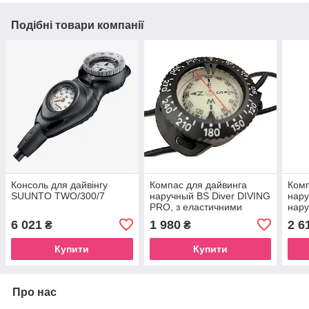
Подібні товари компанії
Консоль для дайвінгу
Компас для дайвинга
Комп
SUUNTO TWO/300/7
наручный BS Diver DIVING
нару
PRO, з еластичними
нару
банджами
шнур
6 021
1 980
2 6
₴
₴
Купити
Купити
Про нас