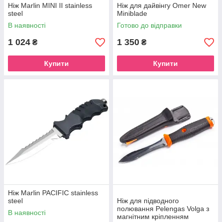
Ніж Marlin MINI II stainless
Ніж для дайвінгу Omer New
steel
Miniblade
В наявності
Готово до відправки
1 024
1 350
₴
₴
Купити
Купити
Ніж Marlin PACIFIC stainless
steel
Ніж для підводного
полювання Pelengas Volga з
В наявності
магнітним кріпленням