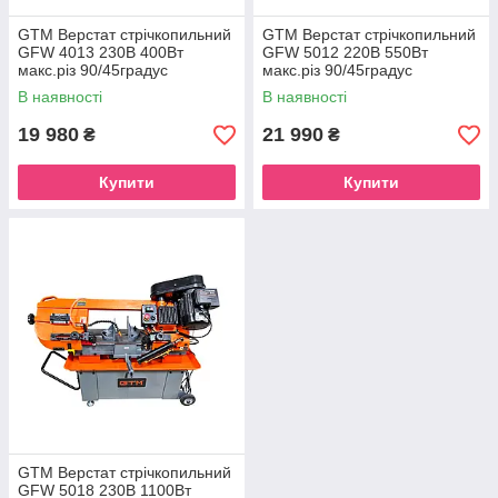
GTM Верстат стрічкопильний
GTM Верстат стрічкопильний
GFW 4013 230В 400Вт
GFW 5012 220В 550Вт
макс.різ 90/45градус
макс.різ 90/45градус
d125/80мм швид.полотна 38-
d115/70мм швид.полотна 21-
В наявності
В наявності
80м/хв
30-44м/хв
19 980
21 990
₴
₴
Купити
Купити
GTM Верстат стрічкопильний
GFW 5018 230В 1100Вт