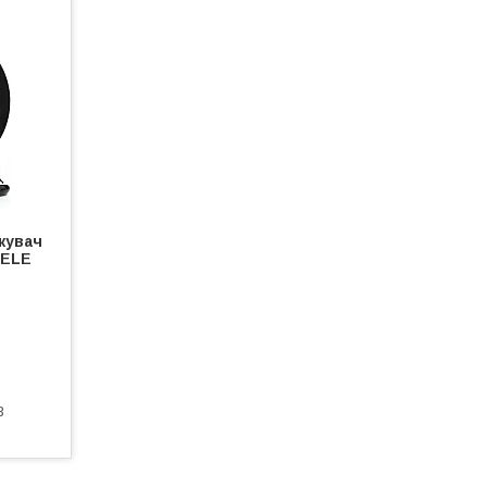
жувач
DELE
3