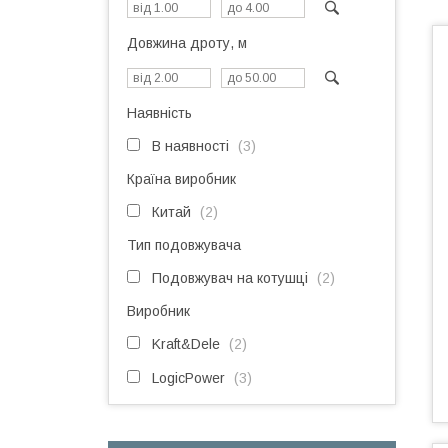
Довжина дроту, м
Наявність
В наявності
3
Країна виробник
Китай
2
Тип подовжувача
Подовжувач на котушці
2
Виробник
Kraft&Dele
2
LogicPower
3