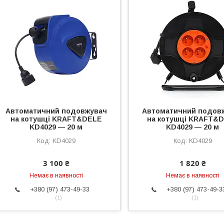
Автоматичний подовжувач
Автоматичний подов
на котушці KRAFT&DELE
на котушці KRAFT&
KD4029 — 20 м
KD4029 — 20 м
KD4029
KD4029
3 100 ₴
1 820 ₴
Немає в наявності
Немає в наявності
+380 (97) 473-49-33
+380 (97) 473-49-3
1
1