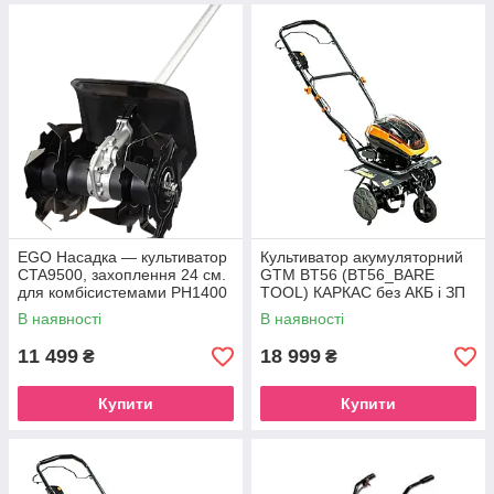
EGO Насадка — культиватор
Культиватор акумуляторний
CTA9500, захоплення 24 см.
GTM BT56 (BT56_BARE
для комбісистемами PH1400
TOOL) КАРКАС без АКБ і ЗП
В наявності
В наявності
11 499
18 999
₴
₴
Купити
Купити