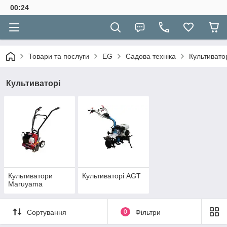
00:24
Товари та послуги
EG
Садова техніка
Культивато
Культиваторі
Культиватори
Культиваторі AGT
Maruyama
Сортування
0
Фільтри