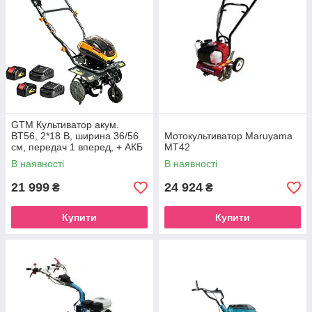
GTM Культиватор акум.
BT56, 2*18 В, ширина 36/56
Мотокультиватор Maruyama
см, передач 1 вперед, + АКБ
MT42
4 Аг-2 шт., ЗП-2шт.
В наявності
В наявності
21 999
24 924
₴
₴
Купити
Купити