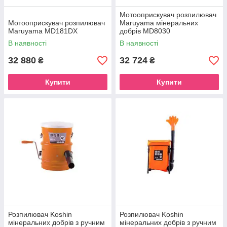
Мотооприскувач розпилювач
Мотооприскувач розпилювач
Maruyama мінеральних
Maruyama MD181DX
добрів MD8030
В наявності
В наявності
32 880
32 724
₴
₴
Купити
Купити
Розпилювач Koshin
Розпилювач Koshin
мінеральних добрів з ручним
мінеральних добрів з ручним