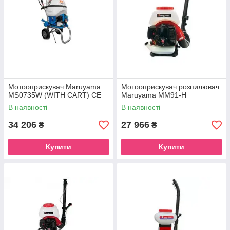
Мотооприскувач Maruyama
Мотооприскувач розпилювач
MS0735W (WITH CART) CE
Maruyama MM91-H
В наявності
В наявності
34 206
27 966
₴
₴
Купити
Купити