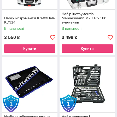
Набір інструментів
Набір інструментів Kraft&Dele
Mannesmann M29075 108
KD314
елементів
В наявності
В наявності
3 550
3 499
₴
₴
Купити
Купити
Набір комбінованих ключів
Набір торцевих і