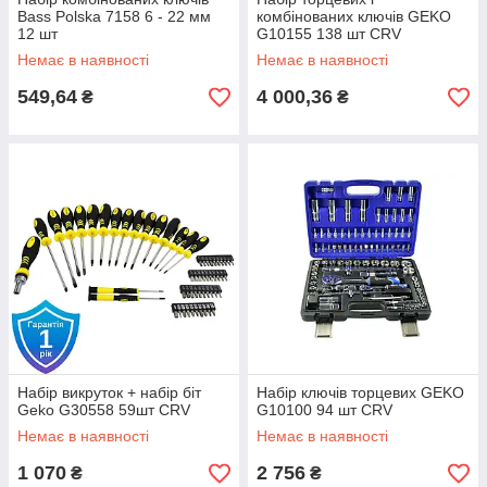
Bass Polska 7158 6 - 22 мм
комбінованих ключів GEKO
12 шт
G10155 138 шт CRV
Немає в наявності
Немає в наявності
549,64
4 000,36
₴
₴
Набір викруток + набір біт
Набір ключів торцевих GEKO
Geko G30558 59шт CRV
G10100 94 шт CRV
Немає в наявності
Немає в наявності
1 070
2 756
₴
₴