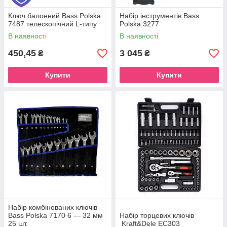
Ключ балонний Bass Polska
Набір інструментів Bass
7487 телескопічний L-типу
Polska 3277
В наявності
В наявності
450,45
3 045
₴
₴
Купити
Купити
Набір комбінованих ключів
Bass Polska 7170 6 — 32 мм
Набір торцевих ключів
25 шт.
Kraft&Dele EC303