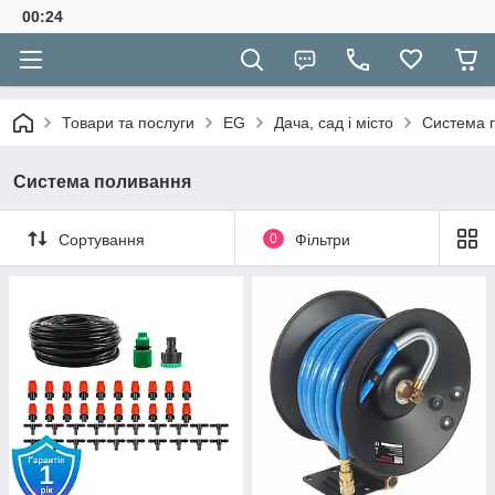
00:24
Товари та послуги
EG
Дача, сад і місто
Система 
Система поливання
Сортування
0
Фільтри