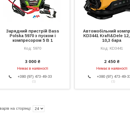
Зарядний пристрій Bass
Автомобільний комп
Polska 5970 з пуском і
KD3441 Kraft&Dele 12,
компресором 5 В 1
10,3 бара
5970
KD3441
3 000 ₴
2 450 ₴
Немає в наявності
Немає в наявності
+380 (97) 473-49-33
+380 (97) 473-49-3
1
1