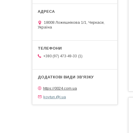
18008 Ложешнікова 1/1, Черкаси,
Україна
1
+380 (97) 473-49-33
https://0024.com.ua
kovtun.@i.ua