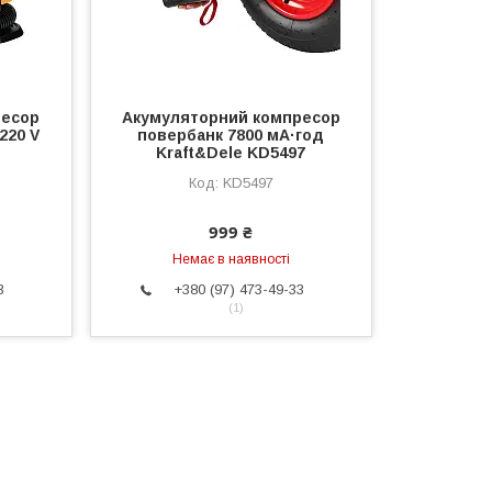
ресор
Акумуляторний компресор
220 V
повербанк 7800 мА·год
Kraft&Dele KD5497
KD5497
999 ₴
Немає в наявності
3
+380 (97) 473-49-33
1