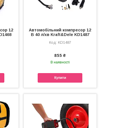
сор 12
Автомобільний компресор 12
KD1468
В 40 л/хв Kraft&Dele KD1487
KD1487
855 ₴
В наявності
Купити