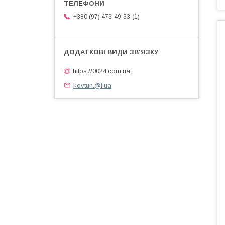
1
+380 (97) 473-49-33
https://0024.com.ua
kovtun.@i.ua