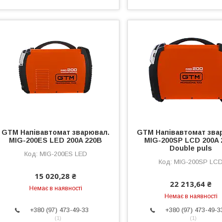
GTM Напівавтомат зварювал.
GTM Напівавтомат зва
MIG-200ES LED 200A 220В
MIG-200SP LCD 200A 
Double puls
MIG-200ES LED
MIG-200SP LC
15 020,28 ₴
22 213,64 ₴
Немає в наявності
Немає в наявності
+380 (97) 473-49-33
+380 (97) 473-49-3
1
1