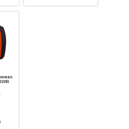
рювал.
220В
D
3