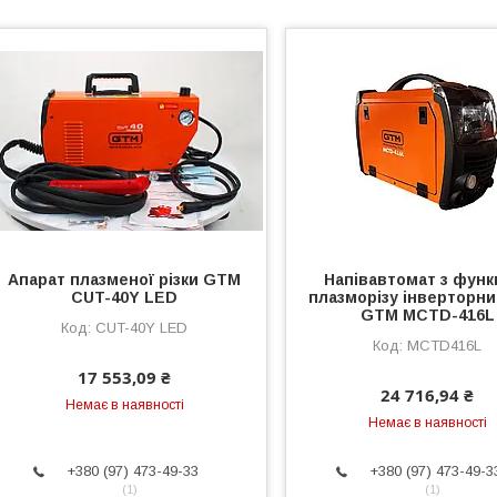
Апарат плазменої різки GTM
Напівавтомат з функ
CUT-40Y LED
плазморізу інверторний
GTM MCTD-416L
CUT-40Y LED
MCTD416L
17 553,09 ₴
24 716,94 ₴
Немає в наявності
Немає в наявності
+380 (97) 473-49-33
+380 (97) 473-49-3
1
1