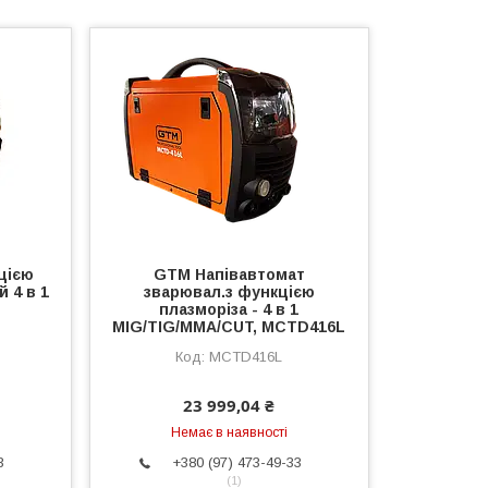
цією
GTM Напівавтомат
 4 в 1
зварювал.з функцією
плазморіза - 4 в 1
MIG/TIG/MMA/CUT, MCTD416L
MCTD416L
23 999,04 ₴
Немає в наявності
3
+380 (97) 473-49-33
1