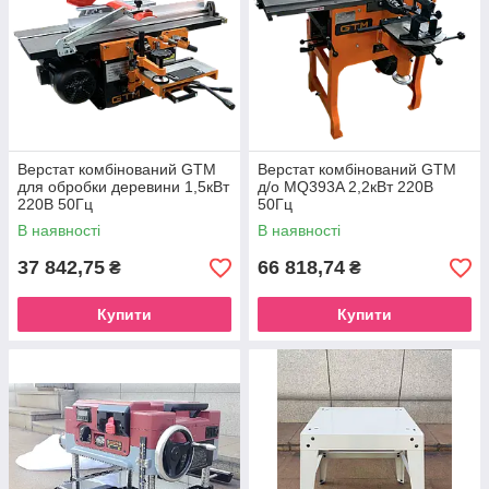
Верстат комбінований GTM
Верстат комбінований GTM
для обробки деревини 1,5кВт
д/о MQ393A 2,2кВт 220В
220В 50Гц
50Гц
В наявності
В наявності
37 842,75
66 818,74
₴
₴
Купити
Купити