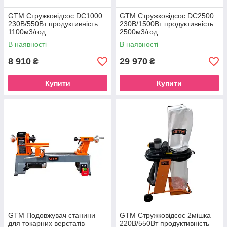
GTM Стружковідсос DC1000
GTM Стружковідсос DC2500
230В/550Вт продуктивність
230В/1500Вт продуктивність
1100м3/год
2500м3/год
В наявності
В наявності
8 910
29 970
₴
₴
Купити
Купити
GTM Подовжувач станини
GTM Стружковідсос 2мішка
для токарних верстатів
220В/550Вт продуктивність