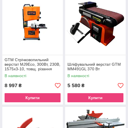
GTM Стрічковопильний
верстат MJ9Eco, 300Вт, 230В,
Шліфувальний верстат GTM
1575х3-10, товщ. різання
MM491GL 370 Вт
90мм
В наявності
В наявності
8 997
5 580
₴
₴
Купити
Купити