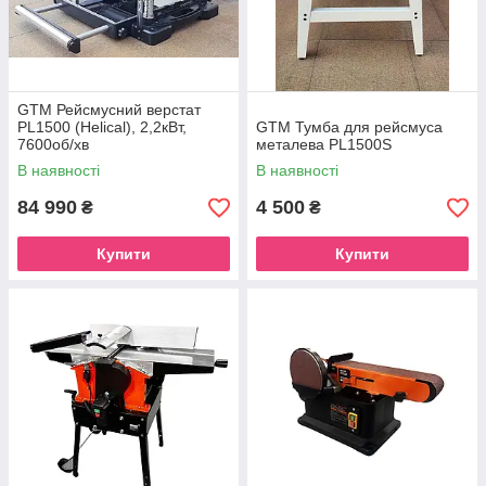
GTM Рейсмусний верстат
PL1500 (Helical), 2,2кВт,
GTM Тумба для рейсмуса
7600об/хв
металева PL1500S
В наявності
В наявності
84 990
4 500
₴
₴
Купити
Купити