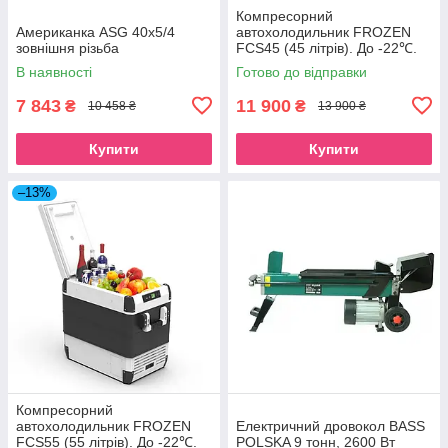
Компресорний
Американка ASG 40x5/4
автохолодильник FROZEN
зовнішня різьба
FCS45 (45 літрів). До -22℃.
Живлення 12, 24, 220 вольт
В наявності
Готово до відправки
7 843
11 900
₴
₴
10 458 ₴
13 900 ₴
Купити
Купити
–13%
Компресорний
автохолодильник FROZEN
Електричний дровокол BASS
FCS55 (55 літрів). До -22℃.
POLSKA 9 тонн, 2600 Вт