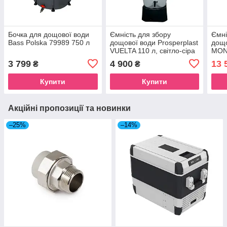
Бочка для дощової води
Ємність для збору
Ємні
Bass Polska 79989 750 л
дощової води Prosperplast
дощо
VUELTA 110 л, світло-сіра
MONT
скал
3 799
4 900
13 
₴
₴
Купити
Купити
Акційні пропозиції та новинки
–25%
–14%