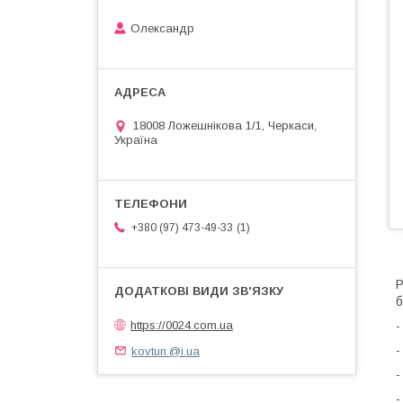
Олександр
18008 Ложешнікова 1/1, Черкаси,
Україна
1
+380 (97) 473-49-33
Р
б
https://0024.com.ua
-
-
kovtun.@i.ua
-
-