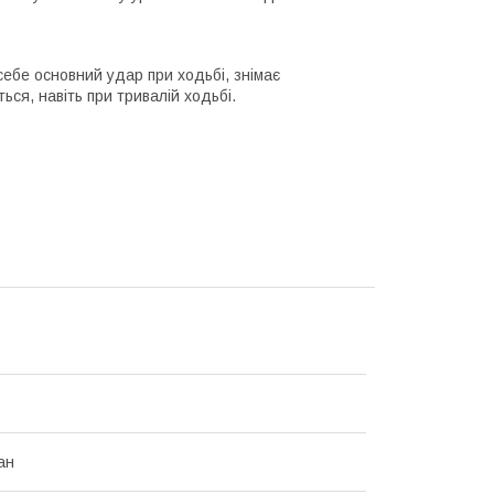
себе основний удар при ходьбі, знімає
ся, навіть при тривалій ходьбі.
ан