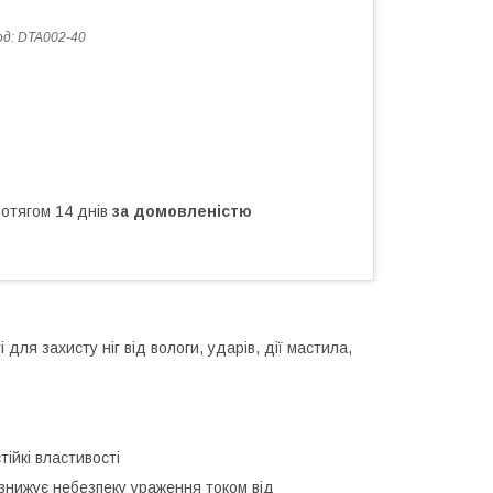
од:
DTA002-40
ротягом 14 днів
за домовленістю
для захисту ніг від вологи, ударів, дії мастила,
ійкі властивості
знижує небезпеку ураження током від