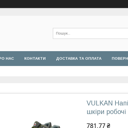
РО НАС
КОНТАКТИ
ДОСТАВКА ТА ОПЛАТА
ПОВЕРН
VULKAN Напі
шкіри робочі
781,77 ₴