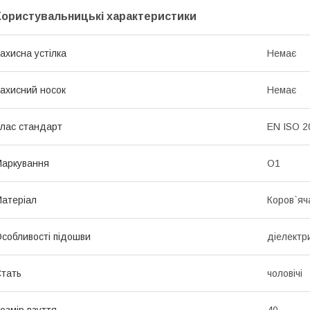
Користувальницькі характеристики
ахисна устілка
Немає
ахисний носок
Немає
лас стандарт
EN ISO 2
аркування
O1
атеріал
Коров`яч
собливості підошви
діелектри
тать
чоловічі