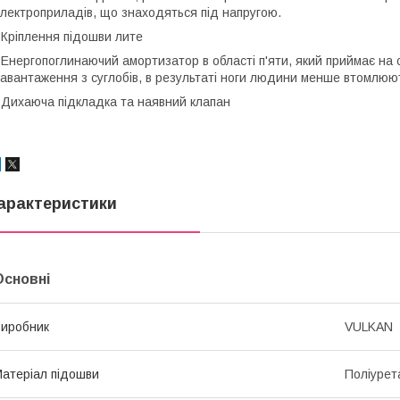
лектроприладів, що знаходяться під напругою.
 Кріплення підошви лите
 Енергопоглинаючий амортизатор в області п'яти, який приймає на 
авантаження з суглобів, в результаті ноги людини менше втомлюють
 Дихаюча підкладка та наявний клапан
арактеристики
Основні
иробник
VULKAN
атеріал підошви
Поліурет