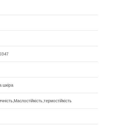
0347
а шкіра
чність,Маслостійкість,термостійкість