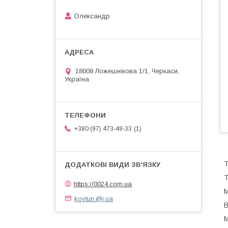
Олександр
18008 Ложешнікова 1/1, Черкаси,
Україна
1
+380 (97) 473-49-33
Т
Т
https://0024.com.ua
kovtun.@i.ua
В
М