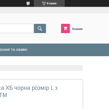
Кошик
Кошик
ЕННЯ ТА ОБМІН
 ХБ чорна розмір L з
GTM