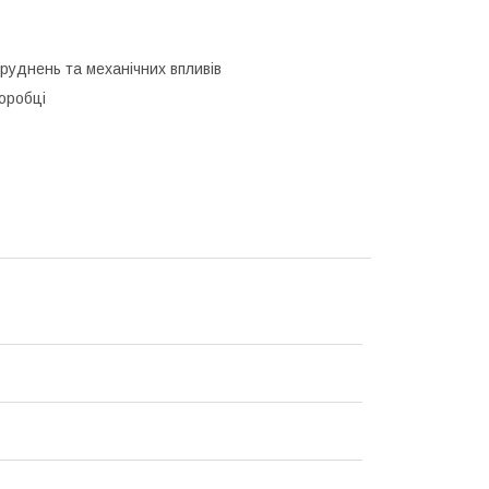
днень та механічних впливів
коробці