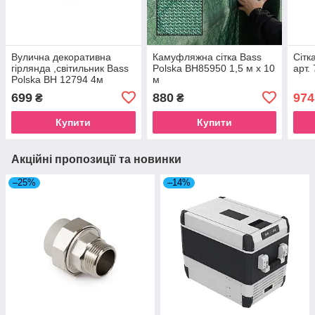
Вулична декоративна
Камуфляжна сітка Bass
Сітк
гірлянда ,світильник Bass
Polska BH85950 1,5 м х 10
арт.
Polska BH 12794 4м
м
699
880
974
₴
₴
Купити
Купити
Акційні пропозиції та новинки
–25%
–14%