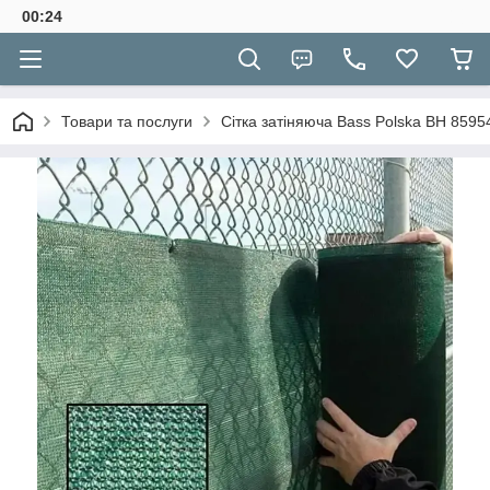
00:24
Товари та послуги
Сітка затіняюча Bass Polska BH 8595