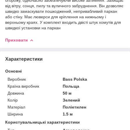
огорожу, одночасно забезпечуючи високе затінення. Захищає
від вітру, сонця, пилу та вуличного забруднення. Він дозволяє
швидко замаскувати пошкоджений, непривабливий паркан
або стіну. Має люверси для кріплення на нижньому і
верхньому краях. У комплект входить двісті штук хомутів для
швидкої установки на паркан
Приховати
Характеристики
Основні
Виробник
Bass Polska
Країна виробник
Польща
Довжина
50 м
Колір
Зелений
Матеріал
Поліетилен
Ширина
1.5 м
Користувальницькі характеристики