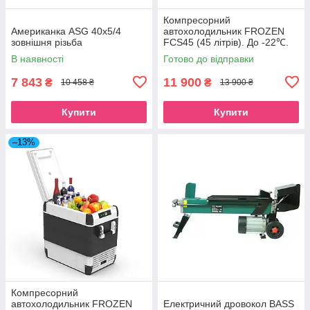
Компресорний
Американка ASG 40x5/4
автохолодильник FROZEN
зовнішня різьба
FCS45 (45 літрів). До -22℃.
Живлення 12, 24, 220 вольт
В наявності
Готово до відправки
7 843
11 900
₴
₴
10 458 ₴
13 900 ₴
Купити
Купити
–13%
Компресорний
автохолодильник FROZEN
Електричний дровокол BASS