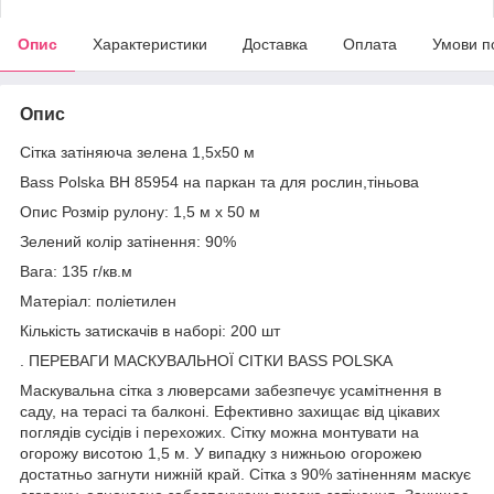
Опис
Характеристики
Доставка
Оплата
Умови п
Опис
Сітка затіняюча зелена 1,5х50 м
Bass Polska BH 85954 на паркан та для рослин,тіньова
Опис Розмір рулону: 1,5 м х 50 м
Зелений колір затінення: 90%
Вага: 135 г/кв.м
Матеріал: поліетилен
Кількість затискачів в наборі: 200 шт
. ПЕРЕВАГИ МАСКУВАЛЬНОЇ СІТКИ BASS POLSKA
Маскувальна сітка з люверсами забезпечує усамітнення в
саду, на терасі та балконі. Ефективно захищає від цікавих
поглядів сусідів і перехожих. Сітку можна монтувати на
огорожу висотою 1,5 м. У випадку з нижньою огорожею
достатньо загнути нижній край. Сітка з 90% затіненням маскує