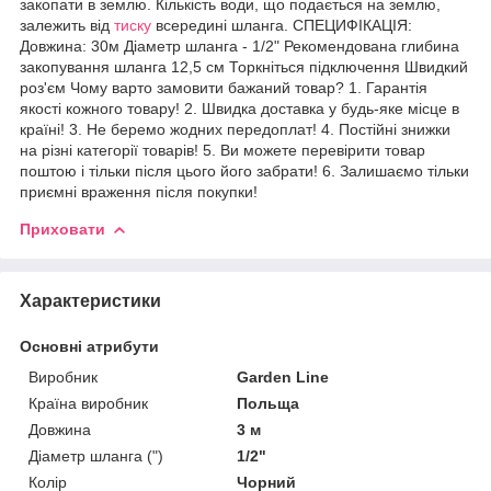
закопати в землю. Кількість води, що подається на землю,
залежить від
тиску
всередині шланга. СПЕЦИФІКАЦІЯ:
Довжина: 30м Діаметр шланга - 1/2" Рекомендована глибина
закопування шланга 12,5 см Торкніться підключення Швидкий
роз'єм Чому варто замовити бажаний товар? 1. Гарантія
якості кожного товару! 2. Швидка доставка у будь-яке місце в
країні! 3. Не беремо жодних передоплат! 4. Постійні знижки
на різні категорії товарів! 5. Ви можете перевірити товар
поштою і тільки після цього його забрати! 6. Залишаємо тільки
приємні враження після покупки!
Приховати
Характеристики
Основні атрибути
Виробник
Garden Line
Країна виробник
Польща
Довжина
3 м
Діаметр шланга (")
1/2"
Колір
Чорний