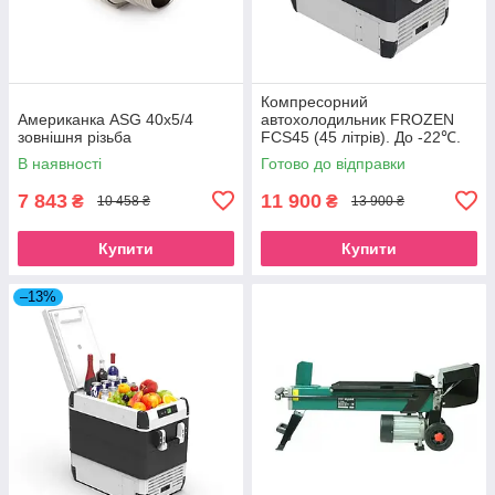
Компресорний
Американка ASG 40x5/4
автохолодильник FROZEN
зовнішня різьба
FCS45 (45 літрів). До -22℃.
Живлення 12, 24, 220 вольт
В наявності
Готово до відправки
7 843
11 900
₴
₴
10 458 ₴
13 900 ₴
Купити
Купити
–13%