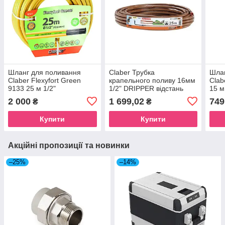
Шланг для поливання
Claber Трубка
Шлан
Claber Flexyfort Green
крапельного поливу 16мм
Clab
9133 25 м 1/2"
1/2" DRIPPER відстань
15 м
33см, 25м, коричн.
2 000
1 699,02
749
₴
₴
Купити
Купити
Акційні пропозиції та новинки
–25%
–14%