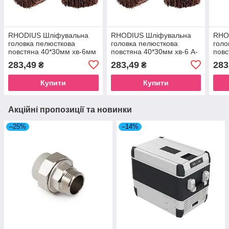
RHODIUS Шліфувальна
RHODIUS Шліфувальна
RHO
головка пелюсткова
головка пелюсткова
голо
повстяна 40*30мм хв-6мм
повстяна 40*30мм хв-6 A-
повс
A-80 Medium сталь/
150 Fine сталь/
Very
283,49
283,49
283
₴
₴
нержавіюа сталь,
нержавіюча
нерж
кольорові
сталь,кольорові
коль
Купити
Купити
Акційні пропозиції та новинки
–25%
–14%