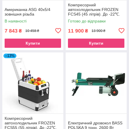
Компресорний
Американка ASG 40x5/4
автохолодильник FROZEN
зовнішня різьба
FCS45 (45 літрів). До -22℃.
Живлення 12, 24, 220 вольт
В наявності
Готово до відправки
7 843
11 900
₴
₴
10 458 ₴
13 900 ₴
Купити
Купити
–13%
Компресорний
автохолодильник FROZEN
Електричний дровокол BASS
FCS55 (55 літрів). До -22℃.
POLSKA 9 тонн, 2600 Вт