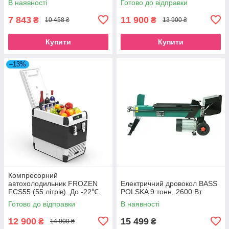
В наявності
Готово до відправки
7 843
11 900
₴
₴
10 458 ₴
13 900 ₴
Купити
Купити
–13%
Компресорний
автохолодильник FROZEN
Електричний дровокол BASS
FCS55 (55 літрів). До -22℃.
POLSKA 9 тонн, 2600 Вт
Живлення 12, 24, 220 вольт
Готово до відправки
В наявності
12 900
15 499
₴
₴
14 900 ₴