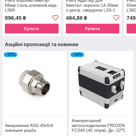
Pferd Коронка біметал
Pferd Адаптер для
Pfer
68мм сталь,алюміній,мідь
біметал. коронок 14-30мм
60мм
LS68
з центр. свердлом LSS-1
LS6
896,45
484,88
749
₴
₴
Купити
Купити
Акційні пропозиції та новинки
–25%
–14%
Компресорний
Американка ASG 40x5/4
автохолодильник FROZEN
зовнішня різьба
FCS45 (45 літрів). До -22℃.
Живлення 12, 24, 220 вольт