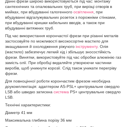
Данні фрези широко використовуються під час: монтажу
сантехнічних та опалювальних труб, при вирізці отворів в
мийках, при вбудуванні галогенного
освітлення
, при
вбудуванні відгалужувальних розеток з порожніми стінками,
при вбудуванні кришки кабельних вводів, а також при
вбудуванні витяжних труб.
Під час використання корончастої фрези при різанні металів
застосовуйте по можливості високосортне мастило для
змащування й охолодження ріжучого
інструменту
. Олія
(мастило) забезпечує легкий хід і збільшує зносостійкість
фрези. Винятки, використовуйте під час обробки алюмінію газ
замість олії. При обробці видаляйте утворюючи частинки
виробів, щоб уникнути корозії. Слід також уникати перегріву
фрези.
Для повноцінної роботи корончастим фрезом необхідна
доукомплектація: адаптером AS-PSL+ центрувальне свердло
LSB або швидко затискна
система
PS+ центрувальне свердло
LSB.
Технічні характеристики:
Діаметр 41 мм
Максимальна глибина порізу 36 мм