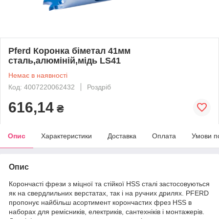
Pferd Коронка біметал 41мм
сталь,алюміній,мідь LS41
Немає в наявності
Код: 4007220062432
Роздріб
616,14
₴
Опис
Характеристики
Доставка
Оплата
Умови п
Опис
Корончасті фрези з міцної та стійкої HSS сталі застосовуються
як на свердлильних верстатах, так і на ручних дрилях. PFERD
пропонує найбільш асортимент корончастих фрез HSS в
наборах для ремісників, електриків, сантехніків і монтажерів.