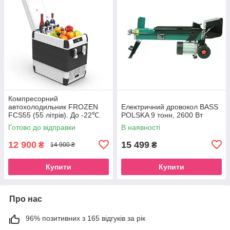
Компресорний
автохолодильник FROZEN
Електричний дровокол BASS
FCS55 (55 літрів). До -22℃.
POLSKA 9 тонн, 2600 Вт
Живлення 12, 24, 220 вольт
Готово до відправки
В наявності
12 900
15 499
₴
₴
14 900 ₴
Купити
Купити
Про нас
96% позитивних з 165 відгуків за рік