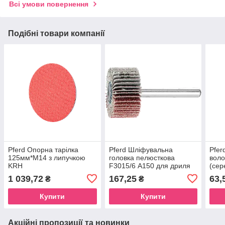
Всі умови повернення
Подібні товари компанії
Pferd Опорна тарілка
Pferd Шліфувальна
Pfer
125мм*М14 з липучкою
головка пелюсткова
вол
KRH
F3015/6 А150 для дриля
(сер
або пшм хв-6мм
COM
1 039,72
167,25
63,
₴
₴
100
Купити
Купити
Акційні пропозиції та новинки