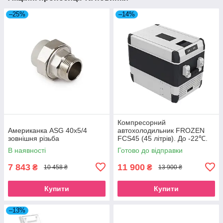
–25%
–14%
Компресорний
Американка ASG 40x5/4
автохолодильник FROZEN
зовнішня різьба
FCS45 (45 літрів). До -22℃.
Живлення 12, 24, 220 вольт
В наявності
Готово до відправки
7 843
11 900
₴
₴
10 458 ₴
13 900 ₴
Купити
Купити
–13%