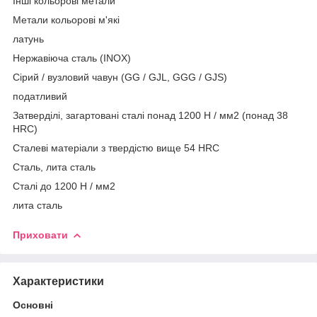
Інші кольорові метали
Метали кольорові м'які
латунь
Нержавіюча сталь (INOX)
Сірий / вузловий чавун (GG / GJL, GGG / GJS)
податливий
Затверділі, загартовані сталі понад 1200 Н / мм2 (понад 38
HRC)
Сталеві матеріали з твердістю вище 54 HRC
Сталь, лита сталь
Сталі до 1200 Н / мм2
лита сталь
Приховати
Характеристики
Основні