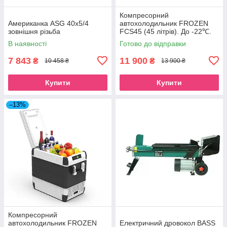
Компресорний
Американка ASG 40x5/4
автохолодильник FROZEN
зовнішня різьба
FCS45 (45 літрів). До -22℃.
Живлення 12, 24, 220 вольт
В наявності
Готово до відправки
7 843
11 900
₴
₴
10 458 ₴
13 900 ₴
Купити
Купити
–13%
Компресорний
автохолодильник FROZEN
Електричний дровокол BASS