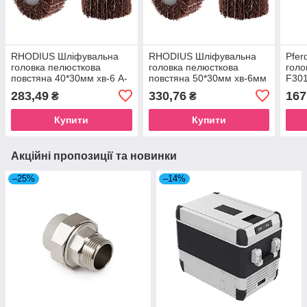
RHODIUS Шліфувальна
RHODIUS Шліфувальна
Pfer
головка пелюсткова
головка пелюсткова
голо
повстяна 40*30мм хв-6 A-
повстяна 50*30мм хв-6мм
F301
150 Fine сталь/
A-150 Fine сталь/
або
283,49
330,76
167
₴
₴
нержавіюча
нержавіюча сталь,
сталь,кольорові
кольорові
Купити
Купити
Акційні пропозиції та новинки
–25%
–14%