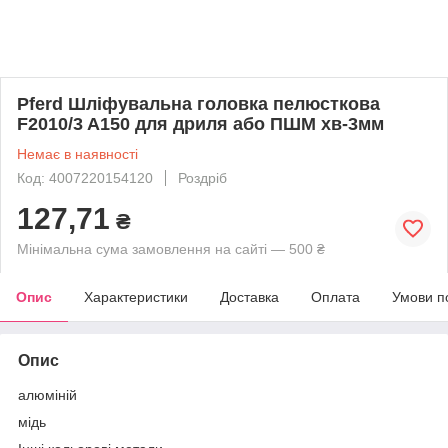
Pferd Шліфувальна головка пелюсткова
F2010/3 A150 для дриля або ПШМ хв-3мм
Немає в наявності
Код: 4007220154120
Роздріб
127,71
₴
Мінімальна сума замовлення на сайті — 500 ₴
Опис
Характеристики
Доставка
Оплата
Умови п
Опис
алюміній
мідь